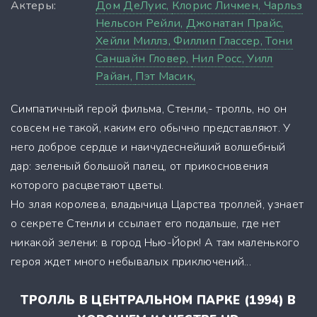
Актеры:
Дом ДеЛуис,
Клорис Личмен,
Чарльз
Нельсон Рейли,
Джонатан Прайс,
Хейли Миллз,
Филлип Глассер,
Тони
Саншайн Гловер,
Нил Росс,
Уилл
Райан,
Пэт Масик,
Симпатичный герой фильма, Стенли,- тролль, но он
совсем не такой, каким его обычно представляют. У
него доброе сердце и наичудеснейший волшебный
дар: зеленый большой палец, от прикосновения
которого расцветают цветы.
Но злая королева, владычица Царства троллей, узнает
о секрете Стенли и ссылает его подальше, где нет
никакой зелени: в город Нью-Йорк! А там маленького
героя ждет много небывалых приключений...
ТРОЛЛЬ В ЦЕНТРАЛЬНОМ ПАРКЕ (1994) В