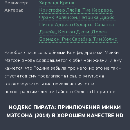
Режиссер:
Харольд Кронк
Актеры:
Кристофер Ллойд,
Тиа Каррере,
Фрэнк Коллисон,
Пэтрика Дарбо,
Питер Адриан Сударсо,
Саванна
Джейд,
Кентон Дюти,
Дерек
Брэндон,
Рик Сарабиа,
Тим Холмс,
Разобравшись со злобными Конфидератами, Микки
Мэтсон вновь возвращается к обычной жизни, и ему
кажется, что Родина забыла про него, но это не так -
спустя год ему предлагают вновь окунуться в
головокружительные приключения, став
полноправным членом Тайного Ордена Патриотов.
КОДЕКС ПИРАТА: ПРИКЛЮЧЕНИЯ МИККИ
МЭТСОНА (2014) В ХОРОШЕМ КАЧЕСТВЕ HD