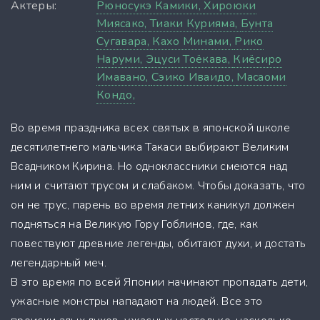
Актеры:
Рюносукэ Камики,
Хироюки
Миясако,
Тиаки Курияма,
Бунта
Сугавара,
Кахо Минами,
Рико
Наруми,
Эцуси Тоёкава,
Киёсиро
Имавано,
Сэико Иваидо,
Масаоми
Кондо,
Во время праздника всех святых в японской школе
десятилетнего мальчика Такаси выбирают Великим
Всадником Кирина. Но одноклассники смеются над
ним и считают трусом и слабаком. Чтобы доказать, что
он не трус, парень во время летних каникул должен
подняться на Великую Гору Гоблинов, где, как
повествуют древние легенды, обитают духи, и достать
легендарный меч.
В это время по всей Японии начинают пропадать дети,
ужасные монстры нападают на людей. Все это