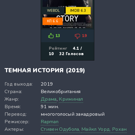
WEBDL
IMDB 6.3
КП 6.6
13
19
Рейтинг
4.1 /
10
32
Голосов
ТЕМНАЯ ИСТОРИЯ (2019)
Год выхода:
2019
Страна:
Великобритания
Жанр:
Драма
,
Криминал
Время:
91 мин.
Перевод:
многоголосый закадровый
Режиссер:
Rapman
Актеры:
Стивен Одубола,
Майкл Уорд,
Рохан