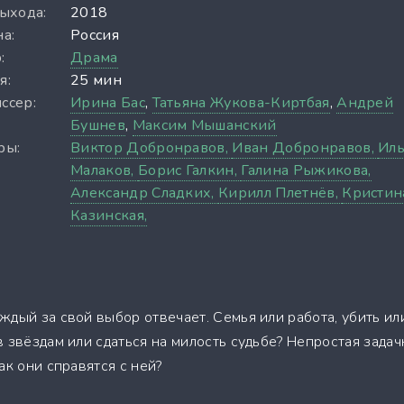
выхода:
2018
а:
Россия
:
Драма
я:
25 мин
ссер:
Ирина Бас
,
Татьяна Жукова-Киртбая
,
Андрей
Бушнев
,
Максим Мышанский
ры:
Виктор Добронравов,
Иван Добронравов,
Иль
Малаков,
Борис Галкин,
Галина Рыжикова,
Александр Сладких,
Кирилл Плетнёв,
Кристин
Казинская,
ждый за свой выбор отвечает. Семья или работа, убить ил
 звёздам или сдаться на милость судьбе? Непростая задач
ак они справятся с ней?