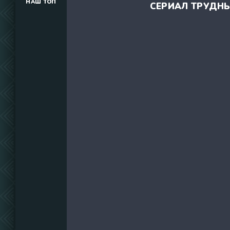
НАШ ТОП
СЕРИАЛ ТРУДНЫ
(34291)
(39129)
(737)