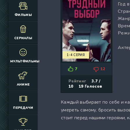
Год 
(12925)
(3076)
Стран
(4392)
(2166)
ФИЛЬМЫ
Жанр
(6692)
(660)
Врем
(2645)
(1830)
Режи
(324)
(2752)
СЕРИАЛЫ
(2164)
(884)
Акте
(10686)
(12174)
1-4 СЕРИЯ
(335)
(7063)
МУЛЬТФИЛЬМЫ
(3006)
7
12
(2149)
(308)
Рейтинг
3.7 /
АНИМЕ
10
19
Голосов
(4415)
(4533)
Каждый выбирает по себе и ка
(3222)
ПЕРЕДАЧИ
умереть самому, бросить вызов
(3576)
стоит перед нашими героями, к
(576)