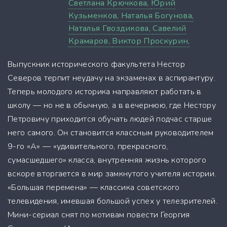
Светлана Крючкова,
Юрий
Кузьменков,
Наталья Богунова,
Наталья Гвоздикова,
Савелий
Крамаров,
Виктор Проскурин,
Выпускник исторического факультета Нестор
Северов терпит неудачу на экзаменах в аспирантуру.
Теперь молодого историка направляют работать в
школу — но не в обычную, а в вечернюю, где Нестору
Петровичу приходится обучать людей подчас старше
него самого. Он становится классным руководителем
9-го «A» — «удивительного, прекрасного,
сумасшедшего» класса, внутренняя жизнь которого
вскоре вторгается в мир замкнутого учителя истории.
«Большая перемена» — классика советского
телевидения, имевшая большой успех у телезрителей.
Мини-сериал снят по мотивам повести Георгия