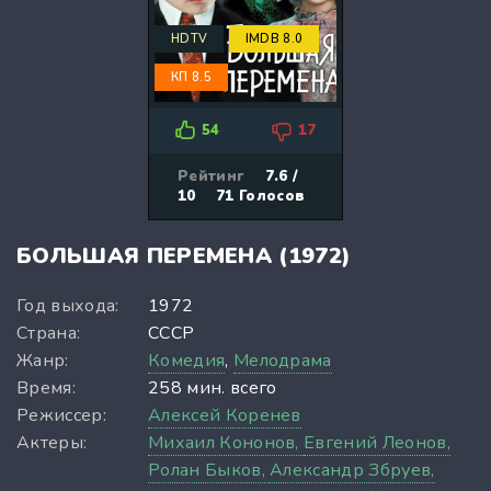
HDTV
IMDB 8.0
КП 8.5
54
17
Рейтинг
7.6 /
10
71
Голосов
БОЛЬШАЯ ПЕРЕМЕНА (1972)
Год выхода:
1972
Страна:
СССР
Жанр:
Комедия
,
Мелодрама
Время:
258 мин. всего
Режиссер:
Алексей Коренев
Актеры:
Михаил Кононов,
Евгений Леонов,
Ролан Быков,
Александр Збруев,