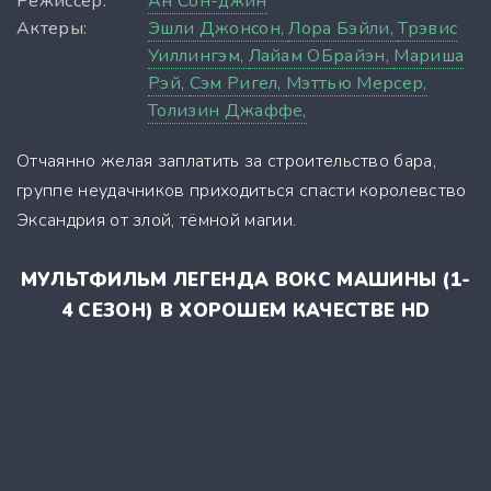
Режиссер:
Ан Сон-джин
Актеры:
Эшли Джонсон,
Лора Бэйли,
Трэвис
Уиллингэм,
Лайам ОБрайэн,
Мариша
Рэй,
Сэм Ригел,
Мэттью Мерсер,
Толизин Джаффе,
Отчаянно желая заплатить за строительство бара,
группе неудачников приходиться спасти королевство
Эксандрия от злой, тёмной магии.
МУЛЬТФИЛЬМ ЛЕГЕНДА ВОКС МАШИНЫ (1-
4 СЕЗОН) В ХОРОШЕМ КАЧЕСТВЕ HD