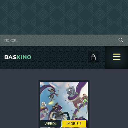
BAS
KINO
WEBDL
IMDB 8.4