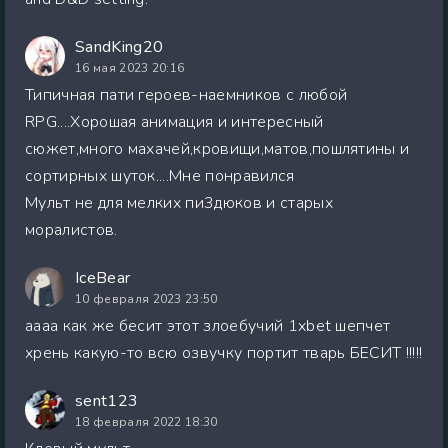
SandKing20
16 мая 2023 20:16
Типичная пати героев-наемников с любой
RPG....Хорошая анимация и интересный
сюжет,много махачей,кровищи,матов,пошлятины и
сортирных шуток....Мне понравился
Мульт не для мелких пи3дюков и старых
моралистов.
IceBear
10 февраля 2023 23:50
аааа как же бесит этот злоебучий 1xbet шепчет
хрень какую-то всю озвучку портит тварь БЕСИТ !!!!!
sent123
18 февраля 2022 18:30