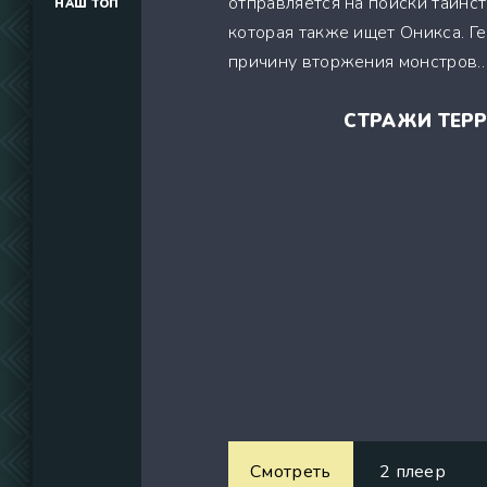
отправляется на поиски таинс
НАШ ТОП
(34291)
которая также ищет Оникса. Г
(39129)
причину вторжения монстров
(737)
СТРАЖИ ТЕРР
Смотреть
2 плеер