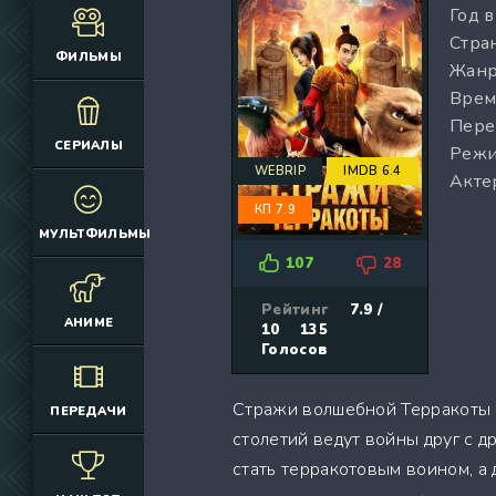
Год 
(12925)
(3076)
Стран
(4392)
(2166)
ФИЛЬМЫ
Жанр
(6692)
(660)
Врем
(2645)
(1830)
Пере
(324)
(2752)
СЕРИАЛЫ
Режи
(2164)
(884)
WEBRIP
IMDB 6.4
Акте
(10686)
(12174)
КП 7.9
(335)
(7063)
МУЛЬТФИЛЬМЫ
(3006)
107
28
(2149)
(308)
Рейтинг
7.9 /
АНИМЕ
10
135
(4415)
Голосов
(4533)
(3222)
Стражи волшебной Терракоты 
ПЕРЕДАЧИ
(3576)
столетий ведут войны друг с д
(576)
стать терракотовым воином, а 