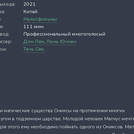
выхода:
2021
а:
Китай
:
Мультфильмы
я:
111 мин.
вод:
Профессиональный многоголосый
ссер:
Дин Лян
,
Линь Юнчан
ры:
Тань Сяо,
и магические существа Ониксы на протяжении многих
ругом в подземном царстве. Молодой человек Магнус мечт
для этого ему необходимо поймать одного из Ониксов. Маг