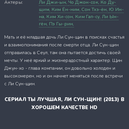
Актеры:
Ли Джи-ын,
Чо Джон-сок,
Ко Ду-
щим,
Ким Ён-ним,
Сон Тхэ-ён,
Ю Ин-
на,
Ким Хи-сон,
Ким Гап-су,
Ли Ын-
гён,
Пэ Гы-рин,
Мать и её младшая дочь Ли Сун-щин в поисках счастья
и взаимопонимания после смерти отца. Ли Сун-щин
отправилась в Сеул, там она пытается достичь своей
мечты. У неё яркий и жизнерадостный характер. Щин
Джун-хо - глава компании, он довольно холоден и
высокомерен, но и он начнет меняться после встречи
с Ли Сун-щин.
СЕРИАЛ ТЫ ЛУЧШАЯ, ЛИ СУН-ЩИН! (2013) В
ХОРОШЕМ КАЧЕСТВЕ HD