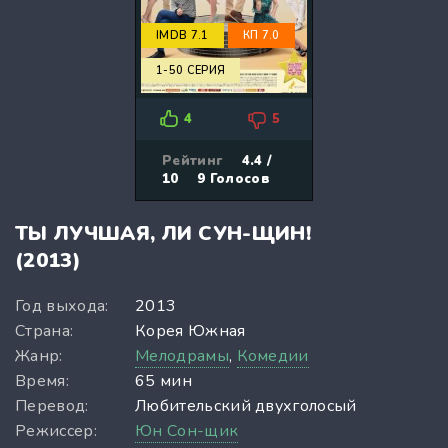
IMDB 7.1
КП 7.0
1-50 СЕРИЯ
4
5
Рейтинг
4.4 /
10
9
Голосов
ТЫ ЛУЧШАЯ, ЛИ СУН-ЩИН!
(2013)
Год выхода:
2013
Страна:
Корея Южная
Жанр:
Мелодрамы
,
Комедии
Время:
65 мин
Перевод:
Любительский двухголосый
Режиссер:
Юн Сон-щик