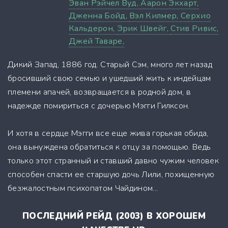
Эван Рэйчел Вуд,
Аарон Экхарт,
Дженна Бойд,
Вэл Килмер,
Серхио
Кальдерон,
Эрик Швейг,
Стив Ривис,
Джей Таваре,
Дикий Запад, 1886 год. Старый Сэм, много лет назад
бросивший свою семью и ушедший жить к индейцам
племени апачей, возвращается в родной дом, в
надежде помириться с дочерью Мэгги Гилксон.
И хотя в сердце Мэгги все еще жива горькая обида,
она вынуждена обратиться к отцу за помощью. Ведь
только этот странный и ставший давно чужим человек
способен спасти ее старшую дочь Лили, похищенную
безжалостным психопатом Чайдином...
ПОСЛЕДНИЙ РЕЙД (2003) В ХОРОШЕМ