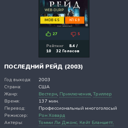
WEB-DLRIP
IMDB 6.5
КП 6.9
27
5
Рейтинг
8.4 /
10
32
Голосов
ПОСЛЕДНИЙ РЕЙД (2003)
Год выхода:
2003
Страна:
США
Жанр:
Вестерн
,
Приключения
,
Триллер
Время:
137 мин.
Перевод:
Профессиональный многоголосый
Режиссер:
Рон Ховард
Актеры:
Томми Ли Джонс,
Кейт Бланшетт,