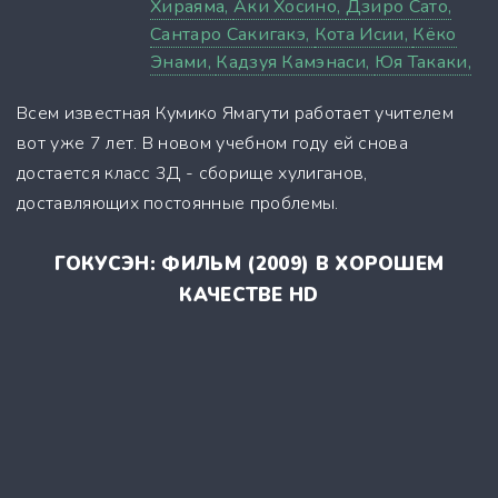
Хираяма,
Аки Хосино,
Дзиро Сато,
Сантаро Сакигакэ,
Кота Исии,
Кёко
Энами,
Кадзуя Камэнаси,
Юя Такаки,
Всем известная Кумико Ямагути работает учителем
вот уже 7 лет. В новом учебном году ей снова
достается класс 3Д - сборище хулиганов,
доставляющих постоянные проблемы.
ГОКУСЭН: ФИЛЬМ (2009) В ХОРОШЕМ
КАЧЕСТВЕ HD