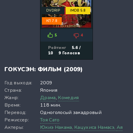
DVDRIP
IMDB 5.8
КП 7.8
5
4
Рейтинг
5.6 /
10
9
Голосов
ГОКУСЭН: ФИЛЬМ (2009)
Год выхода:
2009
Страна:
Япония
Жанр:
Драма
,
Комедия
Время:
118 мин.
Перевод:
Одноголосый закадровый
Режиссер:
Тоя Сато
Актеры:
Юкиэ Накама,
Кацухиса Намасэ,
Ая