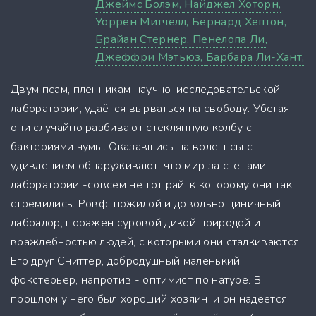
Джеймс Болэм,
Найджел Хоторн,
Уоррен Митчелл,
Бернард Хептон,
Брайан Стернер,
Пенелопа Ли,
Джеффри Мэтьюз,
Барбара Ли-Хант,
Двум псам, пленникам научно-исследовательской
лаборатории, удаётся вырваться на свободу. Убегая,
они случайно разбивают стеклянную колбу с
бактериями чумы. Оказавшись на воле, псы с
удивлением обнаруживают, что мир за стенами
лаборатории -совсем не тот рай, к которому они так
стремились. Ровф, пожилой и довольно циничный
лабрадор, поражён суровой дикой природой и
враждебностью людей, с которыми они сталкиваются.
Его друг Сниттер, добродушный маленький
фокстерьер, напротив - оптимист по натуре. В
прошлом у него был хороший хозяин, и он надеется