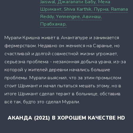
Jaiswal,
Джагапати Бабу,
Мека
Шрикант,
Shiva Karthik,
Пурна,
Ramana
Reddy,
Yennengee,
Авинаш,
Прабхакар,
Мурали Кришна живёт в Анантапуре и занимается
фермерством. Недавно он женился на Саранье, но
счастливой и долгой совместной жизни угрожает,
серьёзна проблема - незаконная добыча урана, из-за
которой у жителей деревни начались большие
проблемы. Мурали выяснил, что за этим промыслом
стоит Шрикант и начал пытаться мешать этому, но в
итоге Шрикант сделал теракт в больнице, обставив
всё так, будто это сделал Мурали.
АКАНДА (2021) В ХОРОШЕМ КАЧЕСТВЕ HD