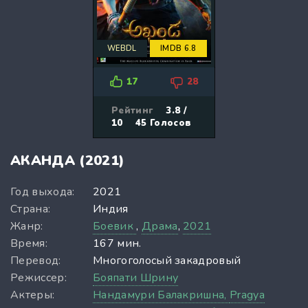
WEBDL
IMDB 6.8
17
28
Рейтинг
3.8 /
10
45
Голосов
АКАНДА (2021)
Год выхода:
2021
Страна:
Индия
Жанр:
Боевик
,
Драма
,
2021
Время:
167 мин.
Перевод:
Многоголосый закадровый
Режиссер:
Бояпати Шрину
Актеры:
Нандамури Балакришна,
Pragya