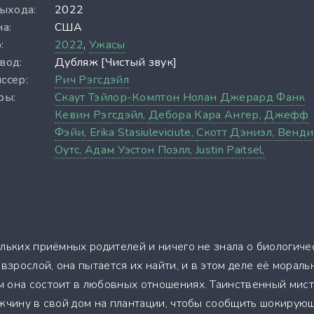
выхода:
2022
а:
США
:
2022
,
Ужасы
вод:
Дубляж [Чистый звук]
ссер:
Рич Рэгсдэйл
ры:
Скаут Тэйлор-Комптон Нолан Джерард Фанк
Кевин Рэгсдэйл,
Дебора Кара Ангер,
Джефф
Фэйи,
Erika Stasiuleviciute,
Скотт Дэниэл,
Венди
Оутс,
Адам Уэстон Поэлл,
Justin Paitsel,
ольких приёмных родителей и ничего не знала о биологиче
 взрослой, она пытается их найти, и в этом деле её мораль
 она состоит в любовных отношениях. Таинственный мис
ужчину в свой дом на плантации, чтобы сообщить шокирую