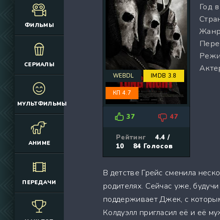
Год 
(12925)
(3076)
Стран
(4392)
(2166)
ФИЛЬМЫ
Жанр
(6692)
(660)
Пере
(2645)
(1830)
Режи
(324)
(2752)
СЕРИАЛЫ
Акте
(2164)
(884)
WEBDL
IMDB 3.8
(10686)
(12174)
КП 4.7
(335)
(7063)
МУЛЬТФИЛЬМЫ
(3006)
37
47
(2149)
(308)
Рейтинг
4.4 /
АНИМЕ
10
84
Голосов
(4415)
(4533)
В детстве Грейс сменила неск
(3222)
ПЕРЕДАЧИ
родителях. Сейчас уже, будучи
(3576)
поддерживает Джек, с которым
(576)
Колдуэлл пригласил её и её м