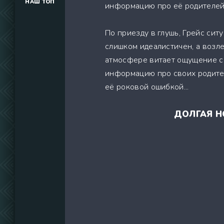
НАШ ТОП
информацию про её родителей
(34291)
(39129)
По приезду в глушь, Грейс сит
(737)
слишком идеалистичен, а возле
атмосфере витает ощущение см
информацию про своих родителе
её роковой ошибкой...
ДОЛГАЯ Н