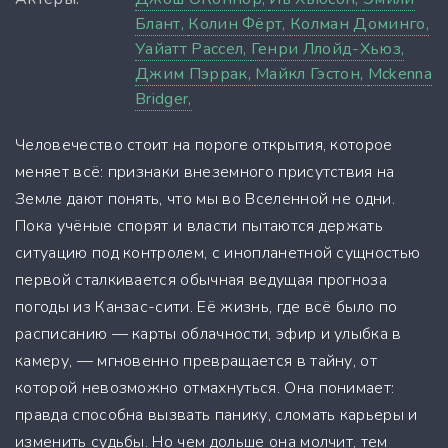
Блант,
Колин Фёрт,
Колман Доминго,
Уайатт Рассел,
Генри Ллойд-Хьюз,
Джим Пэррак,
Майкл Гэстон,
Mckenna
Bridger,
Человечество стоит на пороге открытия, которое
меняет всё: признаки внеземного присутствия на
Земле дают понять, что мы во Вселенной не одни.
Пока учёные спорят и власти пытаются держать
ситуацию под контролем, с инопланетной сущностью
первой сталкивается обычная ведущая прогноза
погоды из Канзас-сити. Её жизнь, где всё было по
расписанию — карты облачности, эфир и улыбка в
камеру, — мгновенно превращается в тайну, от
которой невозможно отмахнуться. Она понимает:
правда способна вызвать панику, сломать карьеры и
изменить судьбы. Но чем дольше она молчит, тем