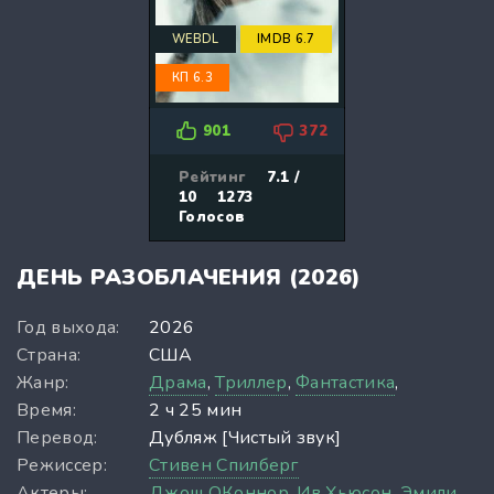
WEBDL
IMDB 6.7
КП 6.3
901
372
Рейтинг
7.1 /
10
1273
Голосов
ДЕНЬ РАЗОБЛАЧЕНИЯ (2026)
Год выхода:
2026
Страна:
США
Жанр:
Драма
,
Триллер
,
Фантастика
,
Время:
2 ч 25 мин
Перевод:
Дубляж [Чистый звук]
Режиссер:
Стивен Спилберг
Актеры:
Джош ОКоннор,
Ив Хьюсон,
Эмили