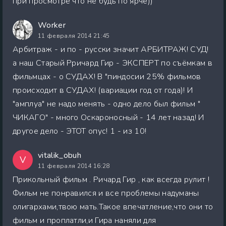
при просмотре что не будь по ярче))
Worker
11 февраля 2014 21:45
Арбитраж - и по - русски значит АРБИТРАЖ! СУД!
а наш Старый Рричард Гир - ЭКСПЕРТ по съёмкам в
фильмцах - о СУДАХ! В "пиндосии 25% фильмов
происходит в СУДАХ! (вариации год от года)! И
"амплуа" не надо менять - одно дело был фильм "
ЧИКАГО" - много Оскароносный - 14 лет назад! И
другое дело - ЭТОТ опус! 1 - из 10!
vitalik_obuh
V
11 февраля 2014 16:28
Прикольный фильм . Ричард Гир , как всегда рулит !
Фильм не понравился и все проблемы надуманы
олигархами,твою мать.Такое впечатление,что они то
фильм и проплатли,и Гира наняли для