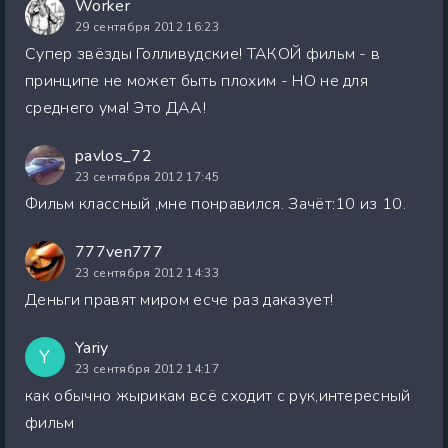
Worker
29 сентября 2012 16:23
Супер звёзды Голливудские! ТАКОЙ фильм - в
принципе не может быть плохим - НО не для
среднего ума! Это ДАА!
pavlos_72
23 сентября 2012 17:45
Фильм классный ,мне понравился. Зачёт:10 из 10.
777ven777
23 сентября 2012 14:33
Деньги правят миром есче раз даказует!
Yariy
Y
23 сентября 2012 14:17
как обычно жырикам всё сходит с рук,интересный
фильм