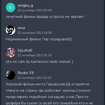
sergey_g
S
23 сентября 2012 00:49
зачетный фильм,правда остроты не хватает.
viruz
22 сентября 2012 18:38
Нормальный фильм. Гир порадовал)))
DjLuKaS
22 сентября 2012 05:18
eto ne cam rip kachestvo nado meniat ;)
Rockir 39
22 сентября 2012 02:32
Хороший фильм,чисто Гировский.Да и приятно
глянуть на страну где работают законы.Сложно
представить подобную ситуацию у нас.Просто
шофёра бы сьели со всей его семьёй,ни кто и не