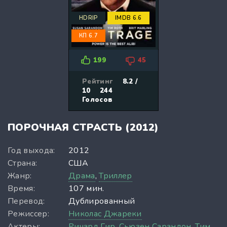
HDRIP
IMDB 6.6
КП 6.7
199
45
Рейтинг
8.2 /
10
244
Голосов
ПОРОЧНАЯ СТРАСТЬ (2012)
Год выхода:
2012
Страна:
США
Жанр:
Драма
,
Триллер
Время:
107 мин.
Перевод:
Дублированный
Режиссер:
Николас Джареки
Актеры:
Ричард Гир,
Сьюзен Сарандон,
Тим