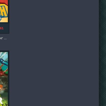
61
Стретч Армстронг (2017)