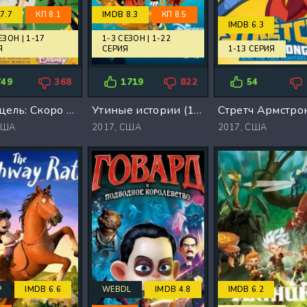
7.7
КП 8.1
IMDB 8.3
КП 8.5
IMDB 6.3
ЕЗОН | 1-17
1-3 СЕЗОН | 1-22
Я
СЕРИЯ
1-13 СЕРИЯ
749
368
1719
822
54
Рапунцель: Скоро счастлива навсегда (1-3 Сезон)
Утиные истории (1-3 Сезон)
США
2017,
США
2017,
США
P
IMDB 6.6
WEBDL
IMDB 4.8
IMDB 6.2