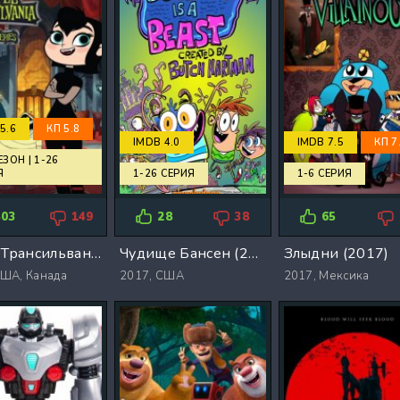
5.6
КП 5.8
IMDB 4.0
IMDB 7.5
КП 7
ЕЗОН | 1-26
Я
1-26 СЕРИЯ
1-6 СЕРИЯ
403
149
28
38
65
Отель Трансильвания (1-2 Сезон)
Чудище Бансен (2017)
Злыдни (2017)
ША, Канада
2017,
США
2017,
Мексика