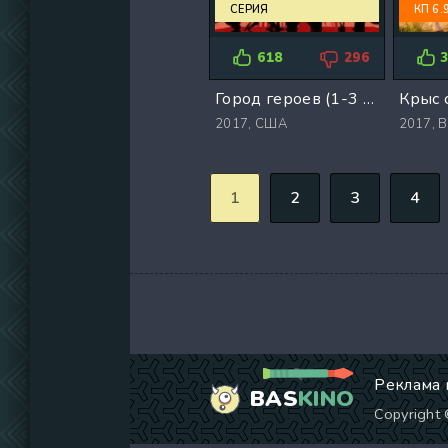
СЕРИЯ
КП 6.
618
296
Город героев (1-3 Сезон)
2017,
США
2017,
В
1
2
3
4
Реклама 
BAS
KINO
Copyright