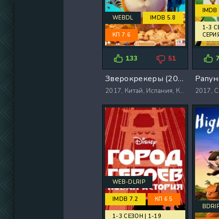
IMDB 
WEBDL
IMDB 5.8
1-3 С
КП 7.6
СЕРИ
133
51
Зверокрекеры (2017)
2017,
Китай, Испания, Корея Южная, США, Великобритания
2017,
WEB-DLRIP
IMDB 7.2
КП 6.5
BDRI
1-3 СЕЗОН | 1-19