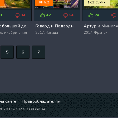
9
КП 5.2
1-26 СЕРИЯ
33
34
42
54
74
Крыс с большой дороги (2017)
Говард и Подводное королевство (2017)
еликобритания
2017,
Канада
2017,
Франция
5
6
7
на сайте
Правообладателям
 © 2011-2024 BasKino.se