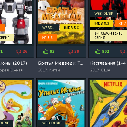
WEB-DLRIP
IMDB 8.3
КП 7
8
WEBDL
IMDB 5.6
1-4 СЕЗОН | 1-10
 СЕРИЯ
КП 8.3
СЕРИЯ
21
26
93
39
962
ионы (2017)
Братья Медведи: Тайна трёх миров (2017)
орея Южная
2017,
Китай
2017,
США
DLRIP
WEB-DLRIP