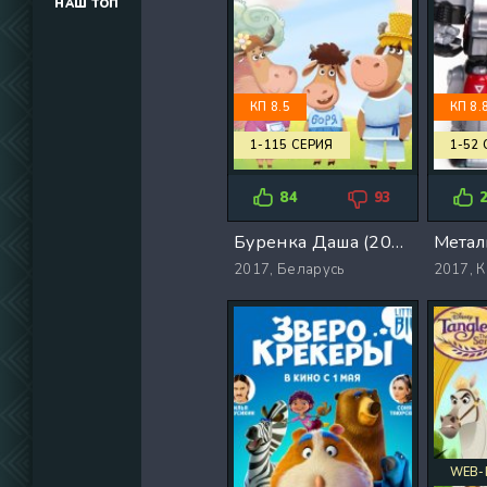
НАШ ТОП
(34291)
(39129)
(737)
КП 8.5
КП 8.
1-115 СЕРИЯ
1-52
84
93
Буренка Даша (2017)
Метал
2017,
Беларусь
2017,
К
WEB-